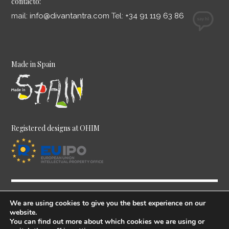
contacto:
mail:
info@divantantra.com
Tel:
+34 91 119 63 86
Made in Spain
Registered designs at OHIM
We are using cookies to give you the best experience on our
GET SOCIAL
website.
You can find out more about which cookies we are using or