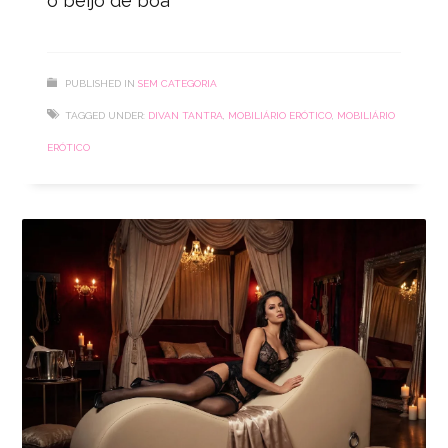
o beijo de boa
PUBLISHED IN
SEM CATEGORIA
TAGGED UNDER:
DIVAN TANTRA
,
MOBILIÁRIO ERÓTICO
,
MOBILIÁRIO
ERÓTICO