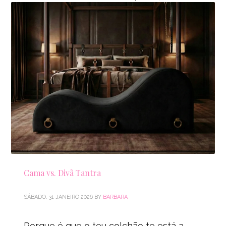
sensorial. Se alguma vez sentiste que a
tua imaginação voa
PUBLISHED IN
SEM CATEGORIA
TAGGED UNDER:
DIVAN TANTRA
,
MOBILIÁRIO ERÓTICO
,
ORGASMO
SEM EJACULAÇÃO
Cama vs. Divã Tantra
SÁBADO, 31 JANEIRO 2026
BY
BARBARA
Porque é que o teu colchão te está a