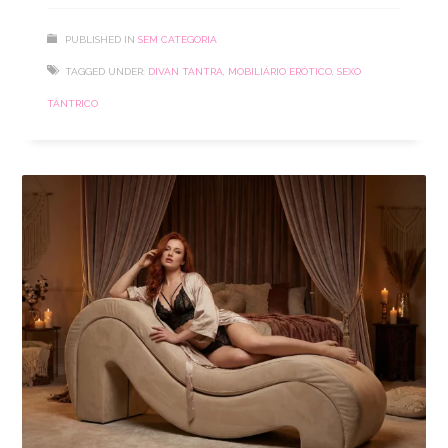
PUBLISHED IN
SEM CATEGORIA
TAGGED UNDER:
DIVAN TANTRA
,
MOBILIÁRIO ERÓTICO
,
SEXO
TÂNTRICO