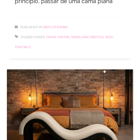
princípio, passar de uma cama plana
PUBLISHED IN
SEM CATEGORIA
TAGGED UNDER:
DIVAN TANTRA
,
MOBILIÁRIO ERÓTICO
,
SEXO
TÂNTRICO