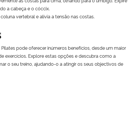
avemente as costas para cima, olhando para o umbigo. Expire
ndo a cabeça e o cóccix.
 coluna vertebral e alivia a tensão nas costas.
s
 Pilates pode oferecer inúmeros benefícios, desde um maior
de exercícios. Explore estas opções e descubra como a
r o seu treino, ajudando-o a atingir os seus objectivos de