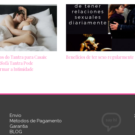
os do Tantra para Casais:
Benefícios de ter sexo regularmente
Sofá Tantra Pode
rmar a Intimidade
Envio
Métodos de Pagamento
Garantia
BLOG