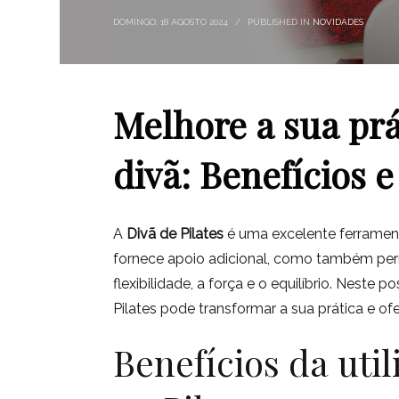
DOMINGO, 18 AGOSTO 2024
/
PUBLISHED IN
NOVIDADES
Melhore a sua prá
divã: Benefícios e
A
Divã de Pilates
é uma excelente ferramenta
fornece apoio adicional, como também per
flexibilidade, a força e o equilíbrio. Nest
Pilates pode transformar a sua prática e of
Benefícios da uti