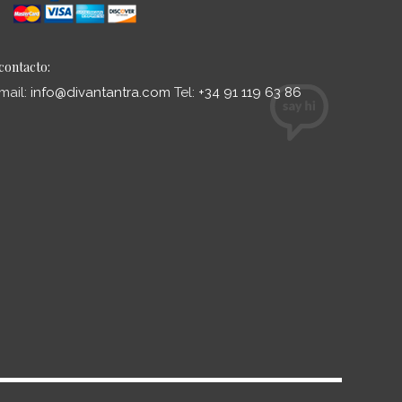
contacto:
mail:
info@divantantra.com
Tel:
+34 91 119 63 86