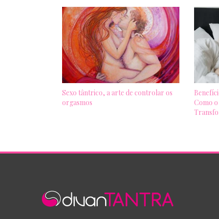
Sexo tântrico, a arte de controlar os
Benefíci
orgasmos
Como o 
Transfo